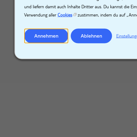
und liefern damit auch Inhalte Dritter aus. Du kannst die Ei
Verwendung aller
Cookies
zustimmen, indem du auf „Anne
Annehmen
Ablehnen
Einstellun