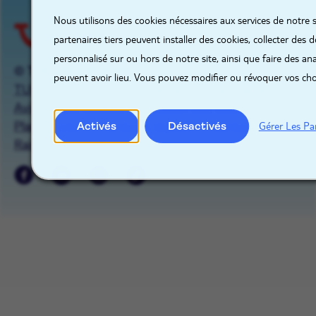
X
Nous utilisons des cookies nécessaires aux services de notre 
partenaires tiers peuvent installer des cookies, collecter des
personnalisé sur ou hors de notre site, ainsi que faire des ana
© TUI GROUP 2026
peuvent avoir lieu. Vous pouvez modifier ou révoquer vos ch
TUIgroup.com
Politique de confidentialité
Avis sur les cookies
Gestion des cookies
Plan du site
Mentions légales
Contact
Activés
Désactivés
Gérer Les Pa
Raise a concern