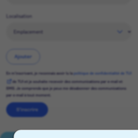
Localisation
Ajouter
En m'inscrivant, je reconnais avoir lu la
politique de confidentialité de TUI
de TUI et je souhaite recevoir des communications par e-mail et
SMS. Je comprends que je peux me désabonner des communications
par e-mail à tout moment.
S'inscrire