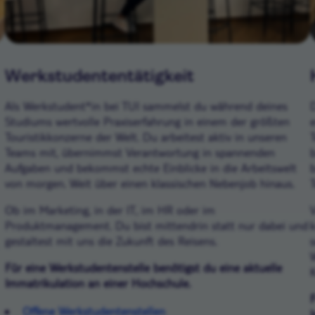
Werkstudententätigkeit
Als Werkstudent*in bei TUI sammelst du während deines
Studiums wertvolle Praxiserfahrung in einem der größten
Touristikkonzerne der Welt. Du arbeitest aktiv in unseren
Teams mit, übernimmst Verantwortung in spannenden
Aufgaben und bekommst echte Einblicke in die Arbeitswelt
von morgen. Weit über einen klassischen Nebenjob hinaus.
Ob im Marketing, in der IT, im HR oder im
Produktmanagement. Du bist mittendrin statt nur dabei und
gestaltest mit uns die Zukunft des Reisens.
Für eine Werkstudentenstelle benötigst du eine aktuelle
Immatrikulation an einer Hochschule.
Offene Werkstudentenstellen