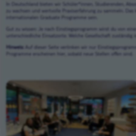
In Deutschland bieten wir Schüler*innen, Studierenden, Abso
zu wachsen und wertvolle Praxiserfahrung zu sammeln. Das k
internationalen Graduate Programme sein.
Gut zu wissen: Je nach Einstiegsprogramm wirst du von einer
unterschiedliche Einsatzorte. Welche Gesellschaft zuständig 
Hinweis:
Auf dieser Seite verlinken wir nur Einstiegsprogramm
Programme erscheinen hier, sobald neue Stellen offen sind.