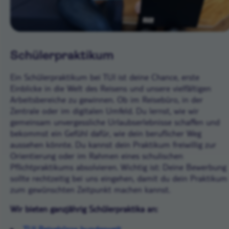
Schülerpraktikum
Ein Schülerpraktikum bei TUI ist deine Chance, erste
Einblicke in die Welt des Reisens und unsere vielfältigen
Arbeitsbereiche zu gewinnen. Ob im Reisebüro, in der
Zentrale oder im digitalen Umfeld. Du lernst, wie wir
gemeinsam unvergessliche Urlaubserlebnisse schaffen und
bekommst ein Gefühl dafür, wie dein beruflicher Weg
aussehen könnte. Du kannst dein Praktikum freiwillig zur
Orientierung oder im Rahmen eines schulischen
Pflichtpraktikums absolvieren. Wichtig ist: Deine Bewerbung
sollte rechtzeitig bei uns eingehen, damit du dein Praktikum
zum gewünschten Zeitpunkt machen kannst.
Wir bieten ganzjährig Schülerpraktika an: