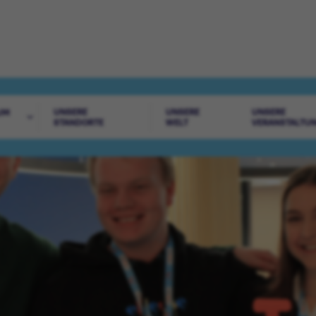
UNSERE
UNSERE
UNSERE
UM
STANDORTE
WELT
VERANSTALTU