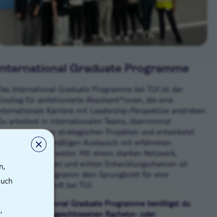
International Graduate Programme
Das International Graduate Programme bei TUI ist der
Einstieg für ambitionierte Absolvent*innen, die eine
internationale Karriere mit Leadership-Perspektive anstreben.
Du arbeitest in internationalen Teams, übernimmst
Verantwortung in strategischen Projekten und entwickelst
dich durch regelmäßigen Austausch mit erfahrenen
Führungskräften weiter. Mit einem starken Netzwerk,
globalen Einblicken und echten Entwicklungschancen ist
n,
dieses Traineeprogramm dein Sprungbrett für eine
auch
erfolgreiche Zukunft bei TUI.
Für das International Graduate Programme benötigst du
,
einen kürzlich abgeschlossenen Bachelor- oder