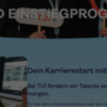
D EINSTIEGPR
Dein Karrierestart mit
Bei TUI fördern wir Talente v
morgen.
Du hast deinen Realschulabschluss oder dein Ab