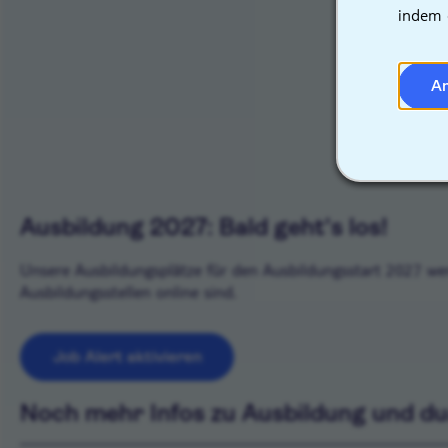
indem 
A
Ausbildung 2027: Bald geht's los!
Unsere Ausbildungsplätze für den Ausbildungsstart 2027 we
Ausbildungsstellen online sind.
Job Alert aktivieren
Noch mehr Infos zu Ausbildung und d