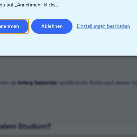
du auf „Annehmen“ klickst.
Einstellungen bearbeiten
nnehmen
Ablehnen
rden ab
Anfang September
veröffentlicht. Richte jetzt deinen J
ualem Studium?