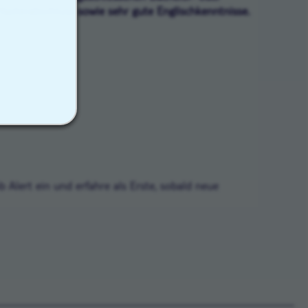
Masterabschluss sowie sehr gute Englischkenntnisse.
ob Alert ein und erfahre als Erste, sobald neue