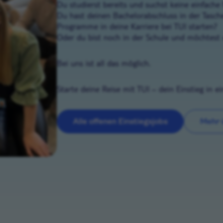
Du studierst bereits und suchst keine einfache
Du hast deinen Bachelorabschluss in der Tasc
Programme in deine Karriere bei TUI starten?
Oder du bist noch in der Schule und möchtest 
Bei uns ist all das möglich.
Starte deine Reise mit TUI – dein Einstieg in e
Alle offenen Einstiegsjobs
Mehr 