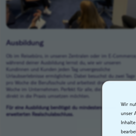
Ausbildung
Ob im Reisebüro, in unseren Zentralen oder im E-Commerce
während deiner Ausbildung lernst du, wie wir unseren
Kundinnen und Kunden jeden Tag unvergessliche
Urlaubserlebnisse ermöglichen. Dabei besuchst du zwei Tage
pro Woche die Berufsschule und arbeitest drei Tage pro
Woche im Unternehmen. Perfekt für alle, die das Gelernte
direkt in die Praxis umsetzen möchten.
Wir nu
Für eine Ausbildung benötigst du mindestens einen
unser 
erweiterten Realschulabschluss.
Inhalte
bearbe