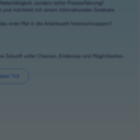
 Nebentätigkeit, sondern echte Praxiserfahrung?
he und möchtest mit einem internationalen Graduate
das erste Mal in die Arbeitswelt hineinschnuppern?
ine Zukunft voller Chancen, Erlebnisse und Möglichkeiten.
über TUI