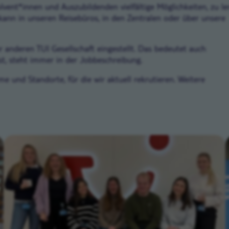
lvent*innen und Auszubildenden vielfältige Möglichkeiten, zu le
ann in unseren Reisebüros, in den Zentralen oder über unsere
 anderen TUI Gesellschaft eingestellt. Das bedeutet auch
ist, steht immer in der Jobbeschreibung.
e und Standorte, für die wir aktuell rekrutieren. Weitere