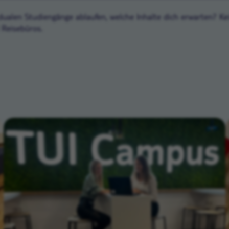
alen Studiengänge ablaufen, welche Inhalte dich erwarten? Kei
Reisebüros.