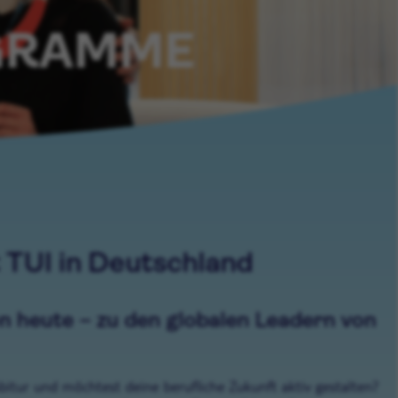
OGRAMME
 TUI in Deutschland
on heute – zu den globalen Leadern von
itur und möchtest deine berufliche Zukunft aktiv gestalten?