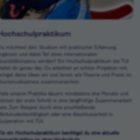
Hochschulpraktikum
Du möchtest dein Studium mit praktischer Erfahrung
ergänzen und dabei Teil eines internationalen
Touristikkonzerns werden? Ein Hochschulpraktikum bei TUI
bietet dir genau das. Du arbeitest an echten Projekten mit,
bringst deine Ideen ein und lernst, wie Theorie und Praxis im
Tourismusbusiness zusammenwirken.
Viele unserer Praktika dauern mindestens drei Monate und
können der erste Schritt in eine langfristige Zusammenarbeit
sein. Zum Beispiel durch eine anschließende
Werkstudententätigkeit oder eine Abschlussarbeit in
Kooperation mit TUI.
Für ein Hochschulpraktikum benötigst du eine aktuelle
Immatrikulation an einer Hochschule.