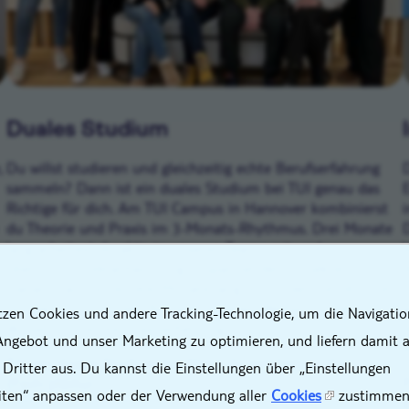
Duales Studium
,
Du willst studieren und gleichzeitig echte Berufserfahrung
sammeln? Dann ist ein duales Studium bei TUI genau das
Richtige für dich. Am TUI Campus in Hannover kombinierst
du Theorie und Praxis im 3-Monats-Rhythmus. Drei Monate
lang arbeitest du aktiv in unseren Teams mit und
übernimmst Verantwortung in spannenden Projekten.
X
Danach tauchst du drei Monate lang voll in dein Studium ein.
So bekommst du das Beste aus beiden Welten. Fundiertes
tzen Cookies und andere Tracking-Technologie, um die Navigatio
Wissen und echte Praxiserfahrung.
Angebot und unser Marketing zu optimieren, und liefern damit 
Für ein duales Studium benötigst du mindestens das
 Dritter aus. Du kannst die Einstellungen über „Einstellungen
(Fach-)Abitur.
iten“ anpassen oder der Verwendung aller
Cookies
zustimmen