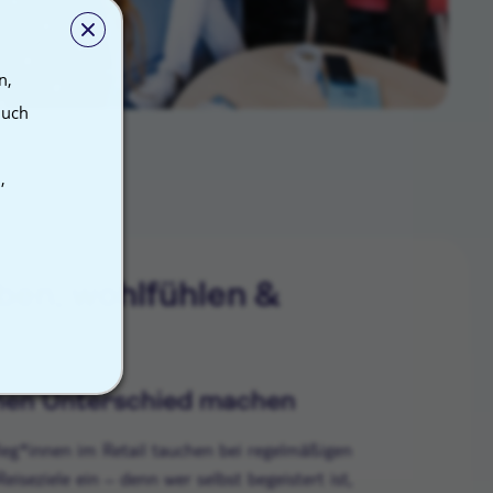
n,
auch
,
en, wohlfühlen &
nen Unterschied machen
eg*innen im Retail tauchen bei regelmäßigen
eiseziele ein – denn wer selbst begeistert ist,