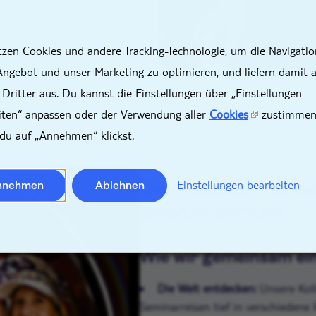
uzierte Handy- und
X
eträume erfüllt, sollte selbst
tzen Cookies und andere Tracking-Technologie, um die Navigatio
Angebot und unser Marketing zu optimieren, und liefern damit 
 Dritter aus. Du kannst die Einstellungen über „Einstellungen
iten“ anpassen oder der Verwendung aller
Cookies
zustimmen
du auf „Annehmen“ klickst.
Gemeinsam erleb
Einstellungen bearbeiten
nnehmen
Ablehnen
positiv wirken
Wie wir gemeinsam ei
Die Welt entdecken:
Unsere Koll
Seminarreisen tief in verschiedene R