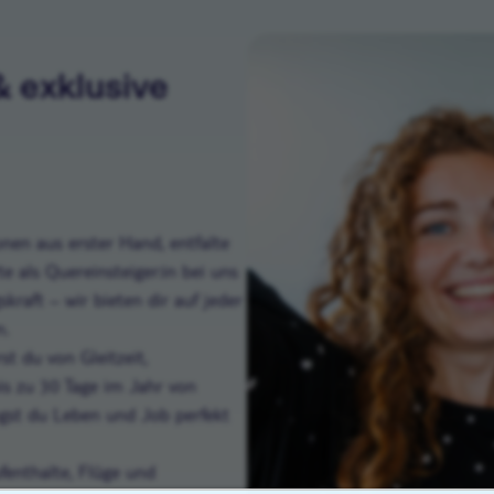
& exklusive
nen aus erster Hand, entfalte
 als Quereinsteiger:in bei uns
kraft – wir bieten dir auf jeder
n.
st du von Gleitzeit,
is zu 30 Tage im Jahr von
ngst du Leben und Job perfekt
fenthalte, Flüge und