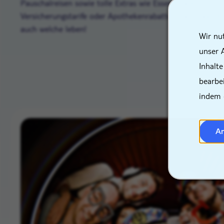
Pauschalreisen sowie tolle Extras wie Essensmarken, red
Versicherungstarife oder Apothekenrabatte – denn wer Reis
auch welche leben!
Wir nu
unser 
Inhalte
bearbe
indem 
A