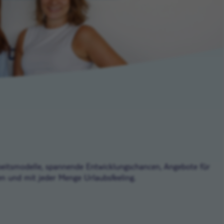
Arbeitsmodelle, spannende Entwicklungschancen, Angebote für
en und mit jeder Menge Urlaubsfeeling.