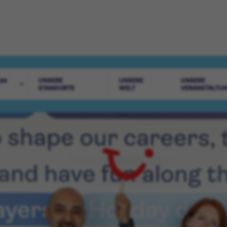
UNSERE
UNSERE
UNSERE
UM
STANDORTE
WELT
VERANSTALTU