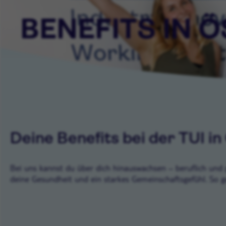
BENEFITS IN
Ö
Deine Benefits bei der TUI in
Bei uns kannst du über dich hinauswachsen – beruflich und p
deine Gesundheit und ein starkes Gemeinschaftsgefühl. So g