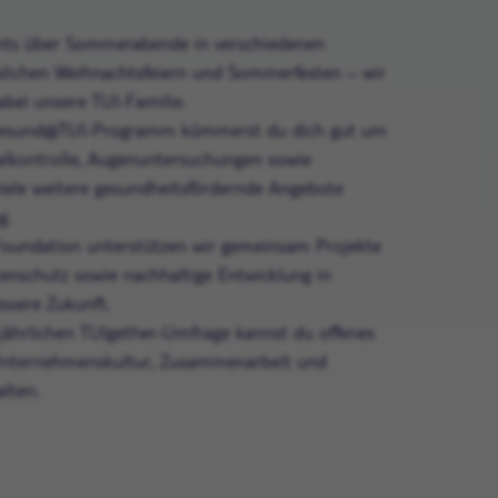
ts über Sommerabende in verschiedenen
slichen Weihnachtsfeiern und Sommerfesten – wir
abei unsere TUI-Familie.
esund@TUI-Programm kümmerst du dich gut um
alkontrolle, Augenuntersuchungen sowie
iele weitere gesundheitsfördernde Angebote
g.
oundation unterstützen wir gemeinsam Projekte
enschutz sowie nachhaltige Entwicklung in
ssere Zukunft.
jährlichen TUIgether-Umfrage kannst du offenes
Unternehmenskultur, Zusammenarbeit und
lten.