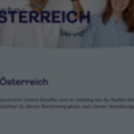
STERREICH
 Österreich
ersönlich! Unsere Benefits sind so vielseitig wie du: flexible 
estaltest du deinen Karriereweg genau nach deinen Vorstellung