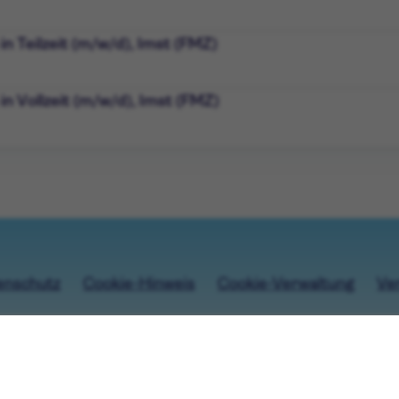
in Teilzeit (m/w/d), Imst (FMZ)
in Vollzeit (m/w/d), Imst (FMZ)
enschutz
Cookie-Hinweis
Cookie-Verwaltung
Ve