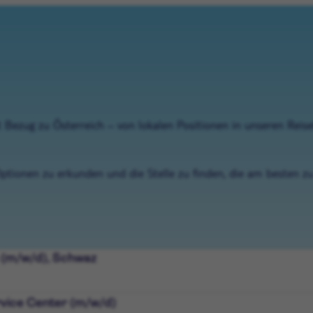
 Bezug zu Österreich – von lokalen Positionen in unseren Reis
 Optionen zu erkunden und die Stelle zu finden, die am besten z
 (m/w/d), Schwaz
rvice Center (m/w/d)