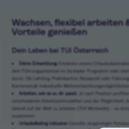
Wachsen, flexibel arbeiten 
Vorteile genießen
Dein Leben bei TUI Österreich
Deine Entwicklung:
Entdecke unsere Urlaubsdestinatio
dein Führungspotenzial im be.leader Programm oder starte
durch. Ob Lehrling, Praktikant:in, Reiseprofi oder Führungs
Karrierestufe individuelle Weiterentwicklungsmöglichkeite
Arbeiten, wie es zu dir passt:
Je nach Position profitier
verschiedenen Arbeitszeitmodellen und der Möglichkeit, b
überall auf der Welt zu arbeiten (TUI Workwide) – so bri
zusammen!
Urlaubsfeeling inklusive:
Genieße vergünstigte Hotelau