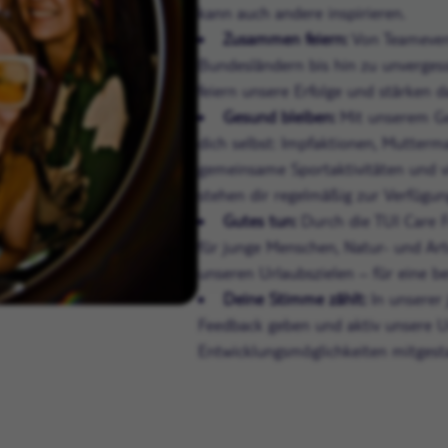
kann auch andere inspirieren.
Zusammen feiern:
Von Teameven
Bundesländern bis hin zu unverges
feiern unsere Erfolge und stärken d
Gesund bleiben:
Mit unserem G
dich selbst: Impfaktionen, Mutterm
gemeinsame Sportaktivitäten und v
stehen dir regelmäßig zur Verfügun
Gutes tun:
Durch die TUI Care F
für junge Menschen, Natur- und Art
unseren Urlaubszielen – für eine be
Deine Stimme zählt:
In unserer 
Feedback geben und aktiv unsere 
Entwicklungsmöglichkeiten mitgesta