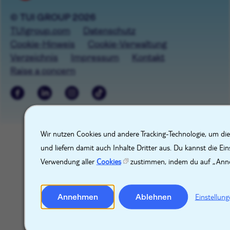
© TUI GROUP 2026
TUIgroup.com
Datenschutz
Cookie-Hinweis
Cookie-Verwaltung
Verzeichnis
Impressum
Kontakt
Raise a concern
X
Wir nutzen Cookies und andere Tracking-Technologie, um die
und liefern damit auch Inhalte Dritter aus. Du kannst die Ei
Verwendung aller
Cookies
zustimmen, indem du auf „Anne
Annehmen
Ablehnen
Einstellun