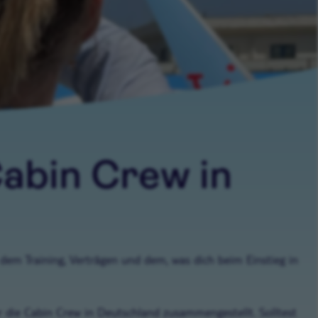
abin Crew in
dem Training, Verträgen und dem, was dich beim Einstieg in
r die Cabin Crew in Deutschland zusammengestellt. Solltest