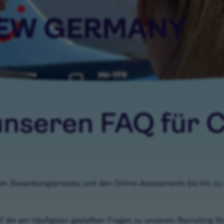
REW GERMANY
nseren FAQ für C
vom Bewerbungsprozess und den Online-Assessments bis hin zu 
 die am häufigsten gestellten Fragen zu unserem Recruiting fü