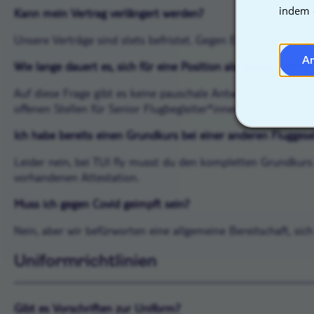
indem 
Kann mein Vertrag verlängert werden?
Unsere Verträge sind stets befristet. Gegen Ende der Vertrags
A
Wie lange dauert es, sich für eine Position als Senior Cabin
Auf diese Frage gibt es keine pauschale Antwort, da dies dav
offenen Stellen für Senior Flugbegleiter*innen.
Ich habe bereits einen Grundkurs bei einer anderen Fluggese
Leider nein, bei TUI fly musst du den kompletten Grundkurs 
vorhandenen Attestation.
Muss ich gegen Covid geimpft sein?
Nein, aber wir befürworten eine allgemeine Bereitschaft, 
Uniformrichtlinien
Gibt es Vorschriften zur Uniform?