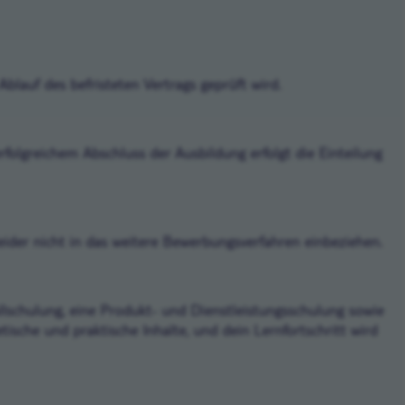
Ablauf des befristeten Vertrags geprüft wird.
folgreichem Abschluss der Ausbildung erfolgt die Einteilung
eider nicht in das weitere Bewerbungsverfahren einbeziehen.
allschulung, eine Produkt- und Dienstleistungsschulung sowie
ische und praktische Inhalte, und dein Lernfortschritt wird