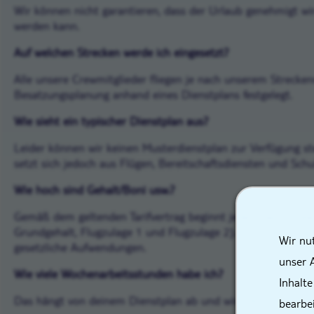
Wir können nicht garantieren, dass der Urlaub genehmigt w
werden kann.
Auf welchen Strecken werde ich eingesetzt?
Alle unsere
Crewmitglieder
fliegen je nach unserem Strecken
Besatzungsplanung anhand eines Dienstplans festgelegt.
Wie sieht ein typischer Dienstplan aus?
Leider können wir keinen Musterdienstplan zur Verfügung stel
setzt sich jedoch aus Flügen, Bereitschaftsdiensten und Sch
Wie hoch sind Gehalt/Boni usw.?
Gemäß dem geltenden Tarifvertrag beginnt jedes
Cabin Crew
Grundgehalt, Flugzulage 1 und Flugzulage 2). Hinzu kommen 
Wir nu
gesetzliche Aufwendungen.
unser 
Wie viele Wochenarbeitsstunden habe ich?
Inhalte
Das hängt von deinem Dienstplan ab und wird dir immer am 
bearbe