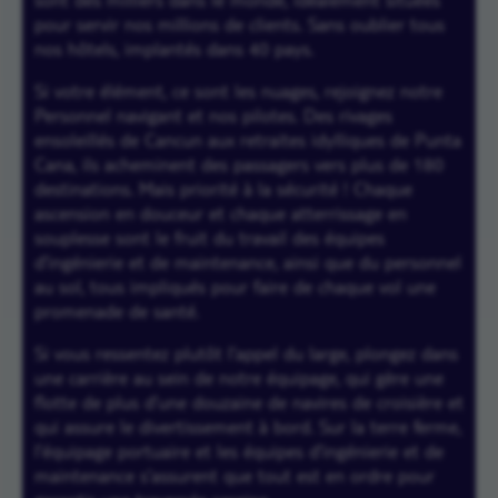
pour servir nos millions de clients. Sans oublier tous
nos hôtels, implantés dans 40 pays.
Si votre élément, ce sont les nuages, rejoignez notre
Personnel navigant et nos pilotes. Des rivages
ensoleillés de Cancun aux retraites idylliques de Punta
Cana, ils acheminent des passagers vers plus de 180
destinations. Mais priorité à la sécurité ! Chaque
ascension en douceur et chaque atterrissage en
souplesse sont le fruit du travail des équipes
d’ingénierie et de maintenance, ainsi que du personnel
au sol, tous impliqués pour faire de chaque vol une
promenade de santé.
Si vous ressentez plutôt l’appel du large, plongez dans
une carrière au sein de notre équipage, qui gère une
flotte de plus d’une douzaine de navires de croisière et
qui assure le divertissement à bord. Sur la terre ferme,
l’équipage portuaire et les équipes d’ingénierie et de
maintenance s’assurent que tout est en ordre pour