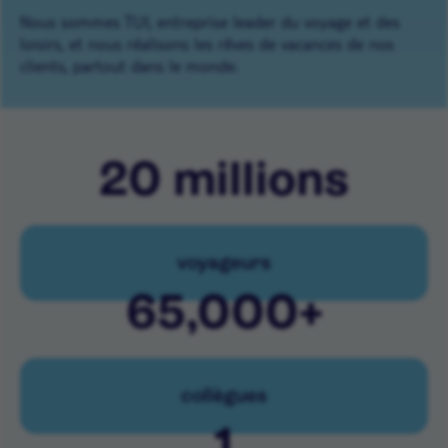
Nous sommes TUI, entreprise leader du voyage et des
loisirs, et nous réalisons les rêves de vacances de nos
clients, partout dans le monde.
20
millions
voyageurs
65,000
+
collègues
1