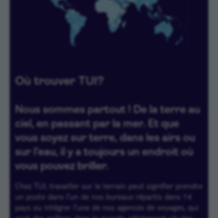
Où trouver TUI?
Nous sommes partout ! De la terre au
ciel, en passant par la mer. Et que
vous soyez sur terre, dans les airs ou
sur l’eau, il y a toujours un endroit où
vous pouvez briller.
Chez TUI, travailler sur le terrain peut signifier prendre
un poste dans l’un de nos bureaux répartis dans 14
pays ou intégrer l’une de nos agences de voyages, qui
sont des milliers dans le monde, idéalement situées