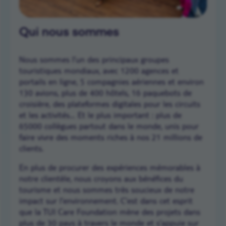
Qui nous sommes
Nous sommes l’un des principaux groupes
touristiques mondiaux, avec 1200 agences et
portails en ligne, 5 compagnies aériennes et environ
130 avions, plus de 400 hôtels, 16 paquebots de
croisière, des plateformes digitales pour les circuits
et les activités… Et le plus important : plus de
65000
collègues partout dans le monde, unis pour
faire vivre des moments riches à nos
21 millions
de
clients.
En plus de procurer des expériences mémorables à
notre clientèle, nous croyons aux bénéfices du
tourisme et nous sommes très soucieux de notre
impact sur l’environnement. C’est dans cet esprit
que la TUI Care Foundation mène des projets dans
plus de 30 pays à travers le monde et s’appuie sur