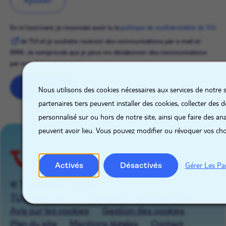
Ajouter
En m'inscrivant, je reconnais avoir lu la
politique de confidentialité de TUI
de TUI et je souhaite recevoir des communications par e-mail et
SMS. Je comprends que je peux me désabonner des communications
par e-mail à tout moment.
X
S'inscrire
Nous utilisons des cookies nécessaires aux services de notre 
partenaires tiers peuvent installer des cookies, collecter des
personnalisé sur ou hors de notre site, ainsi que faire des ana
peuvent avoir lieu. Vous pouvez modifier ou révoquer vos ch
Activés
Désactivés
Gérer Les Pa
© TUI GROUP 2026
TUIgroup.com
Politique de confidentialité
Avis sur les cookies
Gestion des cookies
Plan du site
Mentions légales
Contact