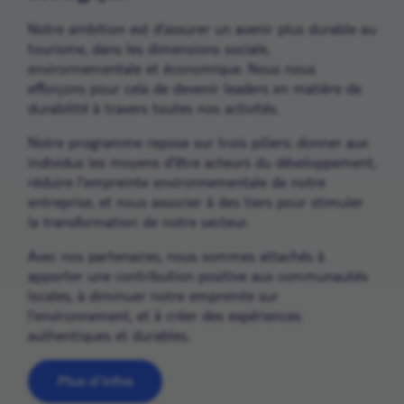
Notre ambition est d’assurer un avenir plus durable au
tourisme, dans les dimensions sociale,
environnementale et économique. Nous nous
efforçons pour cela de devenir leaders en matière de
durabilité à travers toutes nos activités.
Notre programme repose sur trois piliers: donner aux
individus les moyens d’être acteurs du développement,
réduire l’empreinte environnementale de notre
entreprise, et nous associer à des tiers pour stimuler
la transformation de notre secteur.
Avec nos partenaires, nous sommes attachés à
apporter une contribution positive aux communautés
locales, à diminuer notre empreinte sur
l’environnement, et à créer des expériences
authentiques et durables.
Plus d’infos