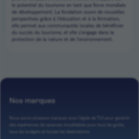
le potentiel du tourisme en tant que force mondiale
de développement. La fondation ouvre de nouvelles
perspectives grâce à l’éducation et à la formation,
elle permet aux communautés locales de bénéficier
du succès du tourisme, et elle s‘engage dans la
protection de la nature et de l’environnement.
Nos marques
Nous avons plusieurs marques sous l’égide de TUI pour garantir
des expériences de vacances inoubliables pour tous les goûts,
tous les budgets et toutes les destinations: