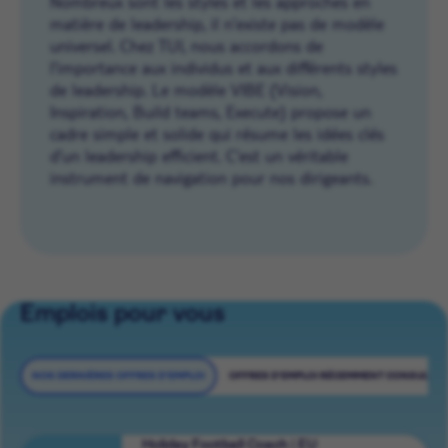
Nombreux sont les styles et les approches en
matière de leadership, il n’existe pas de modèle
universel. Chez TUI, nous accordons de
l’importance aux individus et aux différents styles
de leadership. Le modèle VIBE (Vision,
Inspiration, Build teams, Execute) propose un
cadre simple et solide qui résume les idées clés
d’un leadership efficient. C’est un véritable
instrument de navigation pour nos dirigeants.
Emplois pour vous
NOS DERNIÈRES OFFRES D'EMPLOI
OFFRES D'EMPLOI RÉCEMMENT CONSULTÉE
Holiday Football Coach | EU