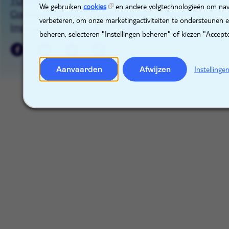
TUIgroup.com
Privacybeleid
We gebruiken
cookies
en andere volgtechnologieën om nav
Cookieverklaring
Cookiebeheer
Sitemap
verbeteren, om onze marketingactiviteiten te ondersteunen 
Impressum
Contact
Raise a concern
beheren, selecteren "Instellingen beheren" of kiezen "Accept
Aanvaarden
Afwijzen
Instellinge