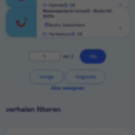
bekijken
Hybride
DE
Reiseexperte/in (m/w/d) - Buchs 40-
100%
Rol
Buchs, Zwitserland
bekijken
Op Kantoor
DE
van 2
Ga
Vorige
Volgende
Alles weergeven
verhalen filteren