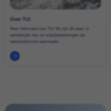
Over TUI
Meer informatie over TUI. Wij zijn dé naam in
wereldwijde reis- en vrijetijdsbelevingen die
vakantiedromen waarmaakt.