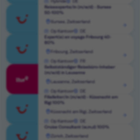
bekijken
Hybride
DE
Reiseexperte/in (m/w/d) - Sursee
50-100%
Rol
Sursee, Zwitserland
bekijken
Op Kantoor
DE
Expert(e) en voyage Fribourg 40-
80%
Rol
Fribourg, Zwitserland
bekijken
Op Kantoor
FR
Selbstständiger Reisebüro-Inhaber
(m/w/d) in Lausanne
Rol
Lausanne, Zwitserland
bekijken
Op Kantoor
DE
Filialleiter/in (m/w/d) - Küssnacht am
Rigi 100%
Rol
Küssnacht am Rigi, Zwitserland
bekijken
Op Kantoor
DE
Cruise Consultant (w,m,d) 100%
Rol
Zürich, Zwitserland