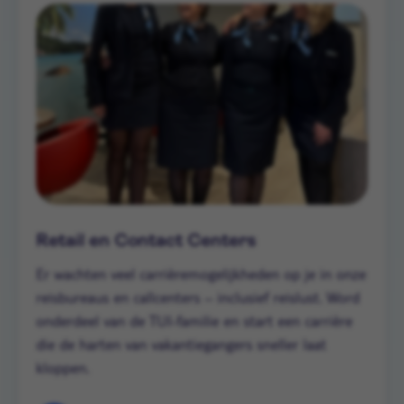
Retail en Contact Centers
Er wachten veel carrièremogelijkheden op je in onze
reisbureaus en callcenters – inclusief reislust. Word
onderdeel van de TUI-familie en start een carrière
die de harten van vakantiegangers sneller laat
kloppen.