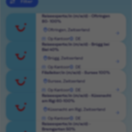
Filter
Reiseexperte/in (m/w/d) - Oftringen
80- 100%
Rol
Oftringen, Zwitserland
bekijken
Op Kantoor
DE
Reiseexperte/in (m/w/d) - Brügg bei
Biel 40%
Rol
Brügg, Zwitserland
bekijken
Op Kantoor
DE
Filialleiter/in (m/w/d) - Sursee 100%
Rol
Sursee, Zwitserland
bekijken
Op Kantoor
DE
Reiseexperte/in (m/w/d) - Küssnacht
am Rigi 60-100%
Rol
Küssnacht am Rigi, Zwitserland
bekijken
Op Kantoor
DE
Reiseexperte/in (m/w/d) -
Bremgarten 50%