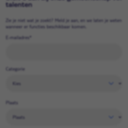
talenten
Zie je niet wat je zoekt? Meld je aan, en we laten je weten
wanneer er functies beschikbaar komen.
E-mailadres
Categorie
Plaats