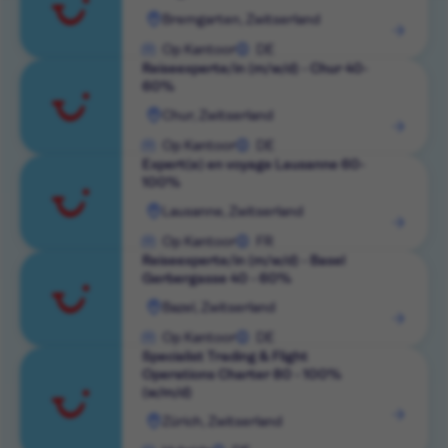
Rol
Bremgarten, Zwitserland
bekijken
Op Kantoor
DE
Reiseexperte/in (m/w/d) - Chur 40-
60%
Rol
Chur, Zwitserland
bekijken
Op Kantoor
DE
Expert(e) en voyage Lausanne 60-
100%
Rol
Lausanne, Zwitserland
bekijken
Op Kantoor
FR
Reiseexperte/in (m/w/d) - Basel
Gerbergasse 40 - 60%
Rol
Bazel, Zwitserland
bekijken
Op Kantoor
DE
Specialist Trading & Flight
Operations Charter 80 - 100%
(w/m/d)
Rol
Zürich, Zwitserland