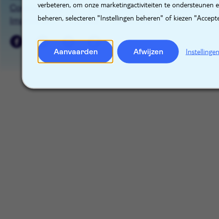
verbeteren, om onze marketingactiviteiten te ondersteunen 
Cookieverklaring
Cookiebeheer
Sitemap
beheren, selecteren "Instellingen beheren" of kiezen "Accept
Impressum
Contact
Raise a concern
Aanvaarden
Afwijzen
Instellinge