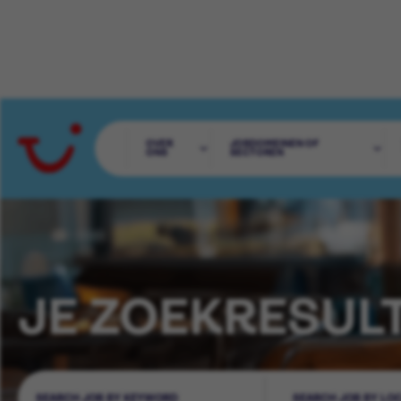
OVER
JOBDOMEINEN OF
ONS
SECTOREN
JE ZOEKRESUL