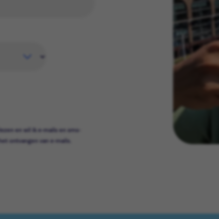
lezen en wil ik e-mails en sms-
het ontvangen van e-mails.