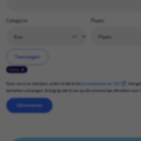
Categorie
Plaats
Toevoegen
Sydney
Door me in te schrijven, erken ik dat ik het
privacybeleid van TUI
, heb ge
berichten ontvangen. Ik begrijp dat ik me op elk moment kan afmelden voor 
Abonneren