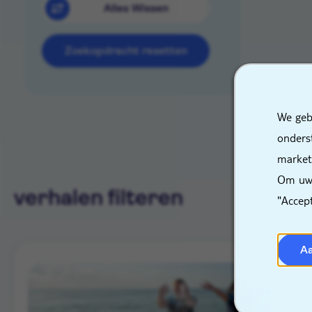
Alles Wissen
Zoekopdracht resetten
We geb
onders
market
Om uw 
verhalen filteren
"Accep
A