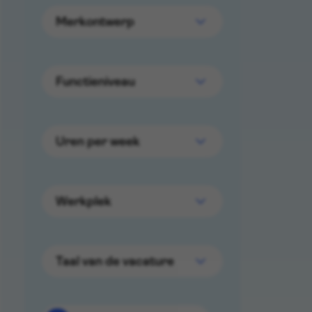
Merkontwerp
Functieniveau
Uren per week
Werkplek
Taal van de vacature