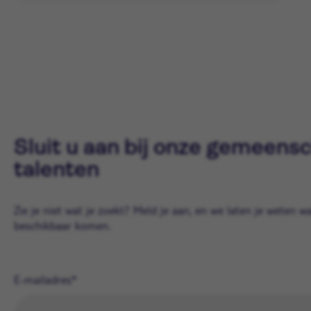
Sluit u aan bij onze gemeens
talenten
Zie je niet wat je zoekt? Meld je aan, en we laten je weten w
beschikbaar komen.
E-mailadres