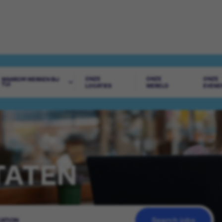
ONZE
ONZE
ONZE
WAAROM WERKEN BIJ
TUI
LOCATIES
WERELD
EVENE
TATEN
Search jobs