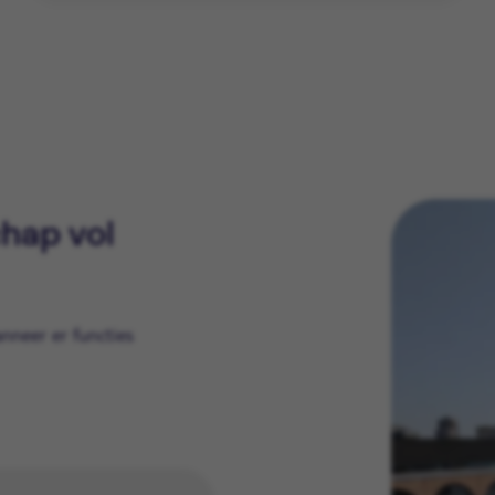
chap vol
anneer er functies