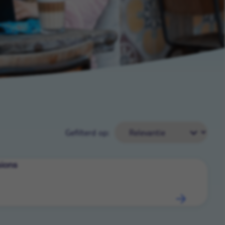
Gefilterd op:
sions