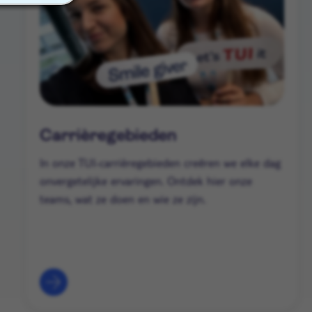
Carrièregebieden
In onze TUI-carrièregebieden creëren we elke dag
onvergetelijke ervaringen. Ontdek hier onze
teams, wat ze doen en wie ze zijn.