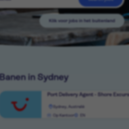
Klik voor jobs in het buitenland
Banen in Sydney
Port Delivery Agent - Shore Excur
Rol
Sydney, Australië
bekijken
Op Kantoor
EN