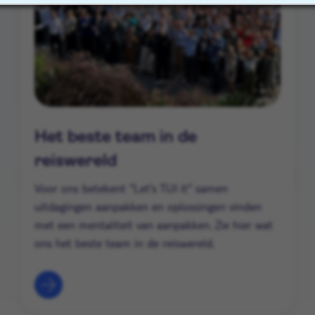
Het beste team in de
reiswereld
Voor ons betekent "Let's TUI it" samen
uitdagingen aanpakken en oplossingen vinden
met een mentaliteit van aanpakken. Zie hier wat
ons het beste team in de reiswereld.