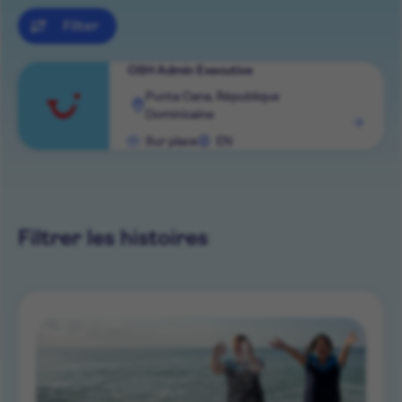
Filter
OSH Admin Executive
Voir
Punta Cana, République
Dominicaine
le
Sur place
EN
rôle
Filtrer les histoires