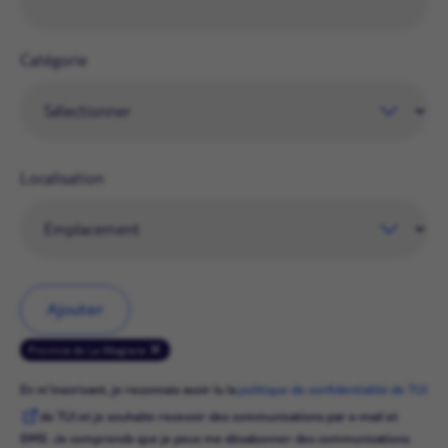
Catégorie
Localisation
Ajouter
Provincia de La Altagracia
En m'inscrivant, je reconnais avoir lu la
politique de confidentialité de TUI
de TUI et je souhaite recevoir des communications par e-mail et
SMS. Je comprends que je peux me désabonner des communications