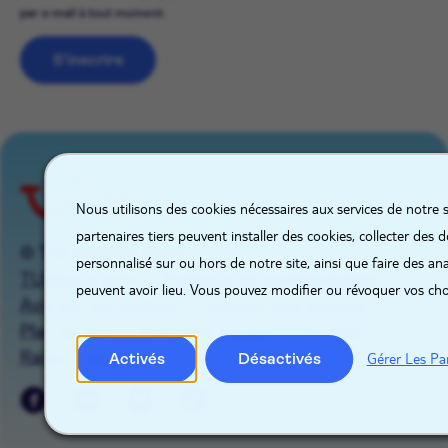
par e-mail à tout moment.
S'inscrire
X
Nous utilisons des cookies nécessaires aux services de notre 
partenaires tiers peuvent installer des cookies, collecter des
© TUI GROUP 2026
personnalisé sur ou hors de notre site, ainsi que faire des ana
TUIgroup.com
Politique de confidentialité
peuvent avoir lieu. Vous pouvez modifier ou révoquer vos ch
Avis sur les cookies
Gestion des cookies
Plan du site
Mentions légales
Contact
Raise a concern
Activés
Désactivés
Gérer Les Pa