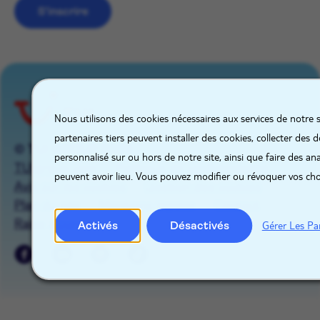
S'inscrire
X
Nous utilisons des cookies nécessaires aux services de notre 
partenaires tiers peuvent installer des cookies, collecter des
© TUI GROUP 2026
personnalisé sur ou hors de notre site, ainsi que faire des ana
TUIgroup.com
Politique de confidentialité
peuvent avoir lieu. Vous pouvez modifier ou révoquer vos ch
Avis sur les cookies
Gestion des cookies
Plan du site
Mentions légales
Contact
Raise a concern
Activés
Désactivés
Gérer Les Pa