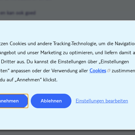
g en kan ook goed
X
tzen Cookies und andere Tracking-Technologie, um die Navigatio
h mee:
Angebot und unser Marketing zu optimieren, und liefern damit 
 Dritter aus. Du kannst die Einstellungen über „Einstellungen
iten“ anpassen oder der Verwendung aller
Cookies
zustimmen
du auf „Annehmen“ klickst.
Einstellungen bearbeiten
nnehmen
Ablehnen
verdeeld over de
n TUI Nederland. Op het
ment, Customer Services
e Curaçaose crewleden