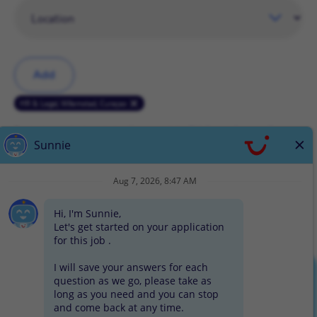
Add
HR & Legal, Willemstad, Curaçao
By signing up, I acknowledge I have read the
TUI Group Careers Privacy
Notice
, and I wish to receive emails. I understand I can opt-out from
receiving emails at any time.
Sign up