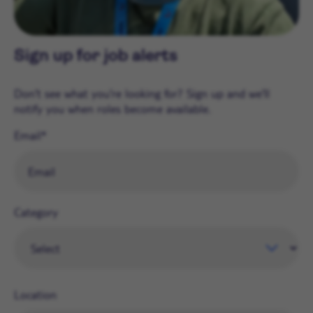
Sign up for job alerts
Don't see what you're looking for? Sign up and we'll
notify you when roles become available.
Email
Category
Location