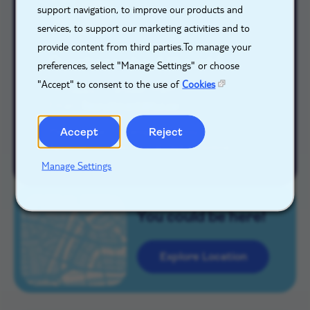
support navigation, to improve our products and
services, to support our marketing activities and to
provide content from third parties.To manage your
Questions about the job?
preferences, select "Manage Settings" or choose
"Accept" to consent to the use of
Cookies
I'm happy to answer them.
Email:
Recruitment@tui.cw
Please note: For enquiries only.
Accept
Reject
Applications are only accepted online.
Manage Settings
You could be here!
Explore Location