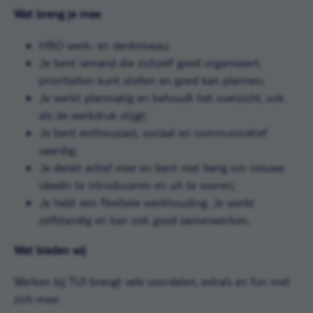
Wat breng je mee
HBO werk- en denkniveau;
Je bent iemand die zichzelf goed organiseert,
prioriteiten kunt stellen en goed kan plannen;
Je werkt planmatig en behoudt het overzicht, ook
als de werkdruk stijgt;
Je bent enthousiast, sociaal en communicatief
vaardig;
Je denkt actief mee en bent niet bang om nieuwe
ideeën te introduceren en uit te voeren;
Je hebt een flexibele werkhouding. Je werkt
zelfstandig en kan ook goed samenwerken.
Wat bieden wij
Werken bij TUI brengt vele voordelen, extra’s en fun met
zich mee: