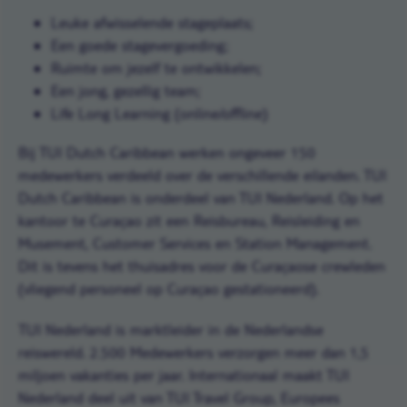
Leuke afwisselende stageplaats;
Een goede stagevergoeding;
Ruimte om jezelf te ontwikkelen;
Een jong, gezellig team;
Life Long Learning (online/offline)
Bij TUI Dutch Caribbean werken ongeveer 150
medewerkers verdeeld over de verschillende eilanden. TUI
Dutch Caribbean is onderdeel van TUI Nederland. Op het
kantoor te Curaçao zit een Reisbureau, Reisleiding en
Musement, Customer Services en Station Management.
Dit is tevens het thuisadres voor de Curaçaose crewleden
(vliegend personeel op Curaçao gestationeerd).
TUI Nederland is marktleider in de Nederlandse
reiswereld. 2.500 Medewerkers verzorgen meer dan 1,5
miljoen vakanties per jaar. Internationaal maakt TUI
Nederland deel uit van TUI Travel Group, Europees