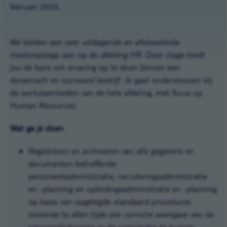
februari 2026.
We bieden een zeer uitdagende en afwisselende
meeloopstage aan op de afdeling HR. Deze stage biedt
jou de kans om ervaring op te doen binnen een
dynamisch en succesvol bedrijf. Je gaat ondersteunen bij
de werkzaamheden van de hele afdeling, met focus op
Human Resources.
Wat ga je doen
Registreren en archiveren van alle gegevens en
documenten betreffende
personeelsadministratie, recruteringsadministratie
en -planning en opleidingsadministratie en -planning
op basis van opgelegde standaard procedures
teneinde te allen tijde een correcte weergave van de
personeelsdossiers in de organisatie te kunnen