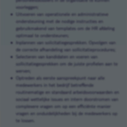
voorleggen;
Uitvoeren van operationele en administratieve
ondersteuning met de nodige instructies en
gebruikmakend van templates om de HR afdeling
optimaal te ondersteunen;
Inplannen van solicitatiegesprekken. Opvolgen van
de correcte afhandeling van sollicitatieprocedures;
Selecteren van kandidaten en voeren van
sollicitatiegesprekken om de juiste profielen aan te
werven;
Optreden als eerste aanspreekpunt naar alle
medewerkers in het bedrijf betreffende
routinematige en standaard arbeidsvoorwaarden en
sociaal wettelijke issues en intern doorstromen van
complexere vragen om op een efficiënte manier
vragen en onduidelijkheden bij de medewerkers op
te lossen.