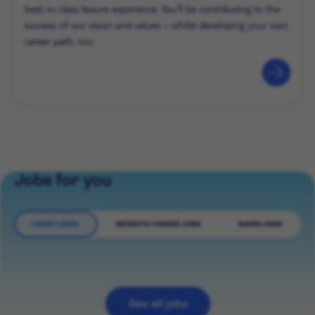
best-in-class leisure experience. You’ll be contributing to the
success of our vision and values – whilst developing your own
career path, too.
Jobs for you
LATEST JOBS
RECENTLY VIEWED JOBS
SAVED JOBS
See all jobs