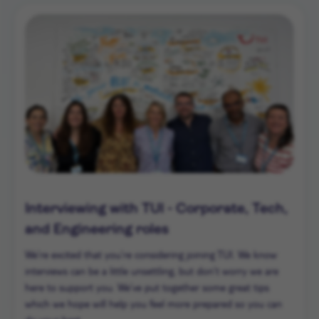
Interviewing with TUI - Corporate, Tech,
and Engineering roles
We’re excited that you’re considering joining TUI. We know
interviews can be a little unsettling, but don’t worry we are
here to support you. We’ve put together some great tips
which we hope will help you feel more prepared so you can