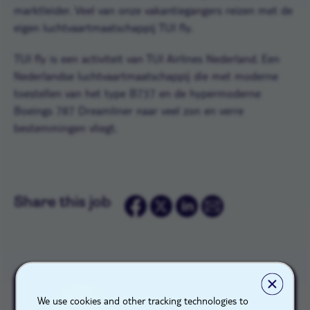
marktleider. Veel van onze vakantiegangers reizen met de
eigen luchtvaartmaatschappij TUI fly.
TUI fly is een activiteit van TUI Airlines Nederland. Een
Nederlandse luchtvaartmaatschappij die met moderne
toestellen van het type B737 en de hypermoderne
Boeings 787 Dreamliner naar veel zon en verre
bestemmingen vliegt.
Share this job
We use cookies and other tracking technologies to