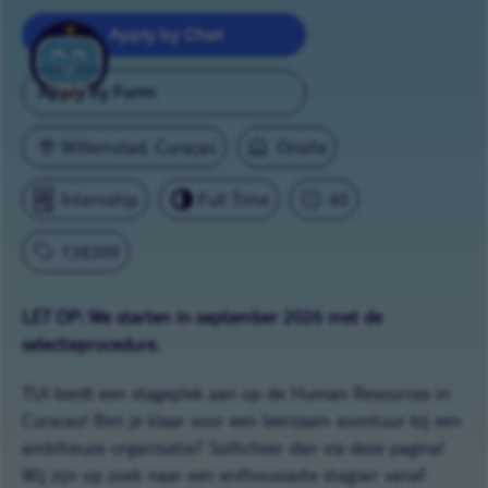
Apply by Chat
Apply by Form
Willemstad, Curaçao
Onsite
Internship
Full Time
40
138309
LET OP: We starten in september 2026 met de
selectieprocedure.
TUI biedt een stageplek aan op de Human Resources in
Curacao! Ben je klaar voor een leerzaam avontuur bij een
ambitieuze organisatie? Solliciteer dan via deze pagina!
Wij zijn op zoek naar een enthousiaste stagiair vanaf