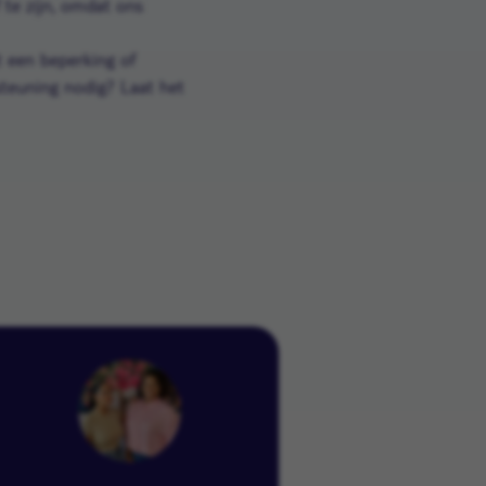
 te zijn, omdat ons
 een beperking of
rsteuning nodig? Laat het