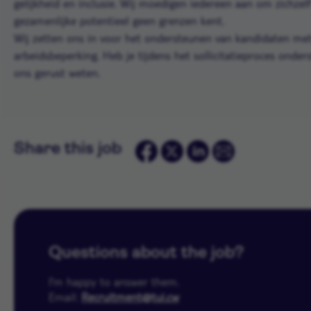
gelijkheid en inclusie. Wij moedigen iedereen aan om zichzelf
gezamenlijke potentieel geen grenzen kent.
Wij zetten ons in voor het ondersteunen van kandidaten met
arbeidsbeperking. Heb je tijdens het sollicitatieproces onde
ons gerust weten.
Share this job
Questions about the job?
I'm happy to answer them.
Email:
Recruitment@tui.cw