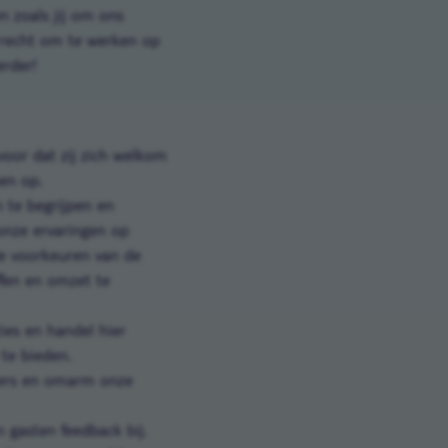
n zoals jij om ons
 recht om te werken op
erder!
oor dat zij zich welkom
hen op.
 te begrijpen en
onze ervaringen op
de voorkeuren van de
ffen en omzet te
ies en handel hier
 te bieden.
ners en omarm onze
 gasten feedback bij.