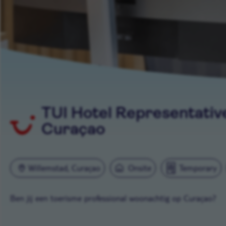
TUI Hotel Representative
Curaçao
Willemstad, Curaçao
Onsite
Temporary
Ben jij een toerisme professional woonachtig op Curaçao?