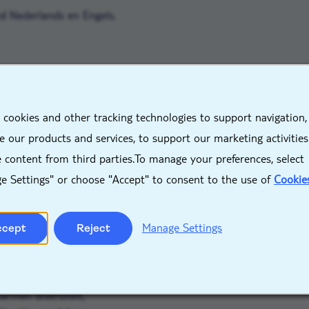
nd Nederlands en Engels.
X
 marktconforme salaris,
 cookies and other tracking technologies to support navigation,
standaarduitrusting.
 our products and services, to support our marketing activitie
tis toegang tot onze TUI
 content from third parties.To manage your preferences, select
e Settings" or choose "Accept" to consent to the use of
Cookie
en zoals de TUI Care
eCare Team en de 24/7
Manage Settings
ccept
Reject
nwerking aan en voorzien
rojecten / in
armen diversiteit,