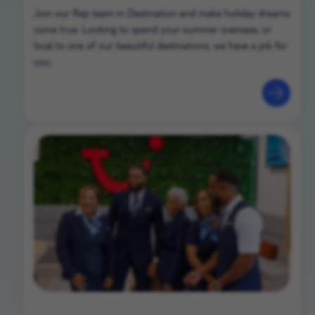
Join our Rep team in Destination and make holiday dreams
come true. Looking to spend your summer overseas, or
local to one of our beautiful destinations, we have a job for
you.