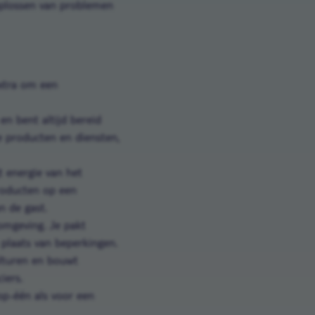
oplossen van problemen
extra om een
en bent altijd bereid
ze producten en diensten,
t energie van het
roducten op een
an de gast.
 omgeving. Je pakt
 plaats van beperkingen.
ulturen en bouwt
ciers.
op-één als voor een