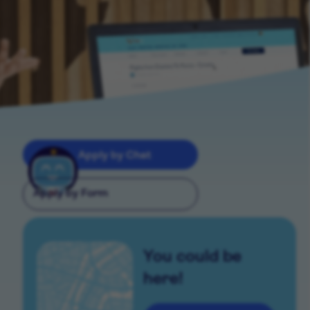
Apply by Chat
Apply by Form
You could be
here!