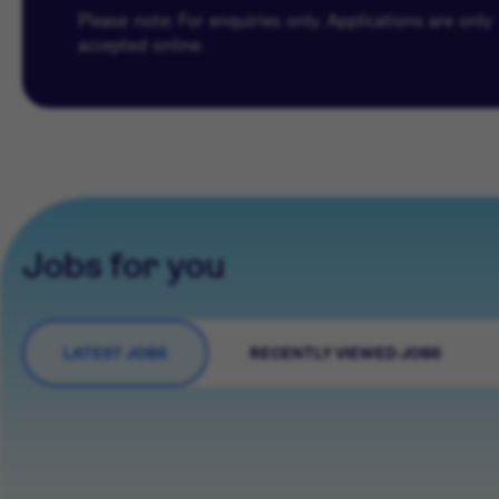
Please note: For enquiries only. Applications are only
accepted online.
Jobs for you
LATEST JOBS
RECENTLY VIEWED JOBS