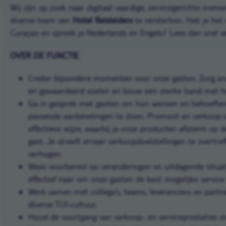
Wij zijn op zoek naar digitaal vaardige, servicegerichte mense
diverse team van
Hotel Reisleiders
te versterken. Heb je het
Curaçao en spreek je Nederlands en Engels? Lees dan snel v
OVER DE FUNCTIE
Creëer bijzondere momenten voor onze gasten. Zorg erv
en gewaardeerd voelen en bouw een sterke band met 
Ga in gesprek met gasten om hun wensen en behoeften
passende aanbevelingen te doen. Promoot en verkoop 
effectieve wijze, waarbij je onze producten afstemt op 
gast. Je streeft ernaar verkoopdoelstellingen te overtre
verhogen.
Wees voorbereid op veranderingen en uitdagende situat
effectief naar om onze gasten de best mogelijke service
Werk samen met collega's, teams, leveranciers en part
diverse TUI-cultuur.
Houd de voortgang van verkoop- en serviceprestaties en