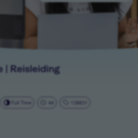
 | Reisleiding
Full Time
44
138831