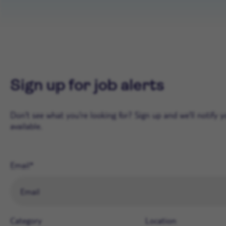
Sign up for job alerts
Don't see what you're looking for? Sign up and we'll notify
available.
Email
Category
Location