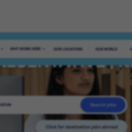
WHY WORK HERE
OUR LOCATIONS
OUR WORLD
RESENTATIVE | R
Search jobs
Click for destination jobs abroad